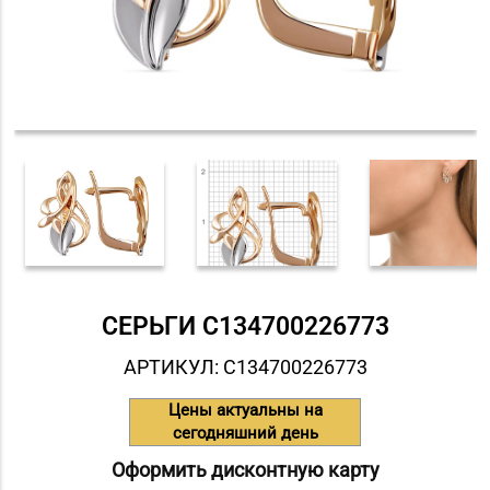
СЕРЬГИ С134700226773
АРТИКУЛ: С134700226773
Цены актуальны на
сегодняшний день
Оформить дисконтную карту