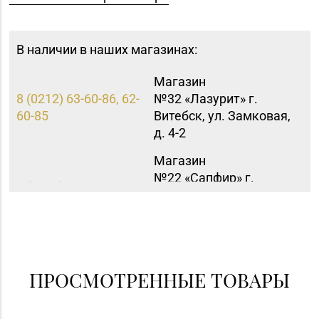
В наличии в наших магазинах:
Магазин
8 (0212) 63-60-86, 62-
№32 «Лазурит» г.
60-85
Витебск, ул. Замковая,
д. 4-2
Магазин
№22 «Сапфир» г.
8 (0216) 51-20-11
Орша, ул.
Комсомольская, д. 9
Магазин
8 (0232) 33-63-06, 33-
№7 «Малахитовая
63-05, 33-63-07
шкатулка» г. Гомель,
ПРОСМОТРЕННЫЕ ТОВАРЫ
пр-т Победы, д. 18