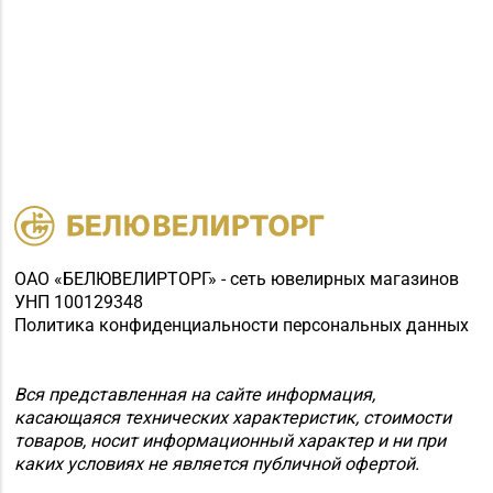
Магазин
№59 «Кристалл» г.
8 (0162) 28-14-94
Брест, ул. Буденного,
47-1
Магазин №8 «Сапфир»
8 (0163) 67-68-03, 67-
г. Барановичи, ул.
68-02
Ленина, д. 15, пом. 49
Магазин №9 «Рубин» г.
8 (0165) 64-85-45
Пинск, ул. Брестская,
ОАО «БЕЛЮВЕЛИРТОРГ» - сеть ювелирных магазинов
д. 99-4
УНП 100129348
Политика конфиденциальности персональных данных
Магазин №11 «Алмаз»
8 (01642) 3-62-93
г. Кобрин, ул. Ленина,
Вся представленная на сайте информация,
д. 15-1
касающаяся технических характеристик, стоимости
Магазин
товаров, носит информационный характер и ни при
каких условиях не является публичной офертой.
8 (01632) 4-46-49, 4-46-
№19 «Бирюза» г.