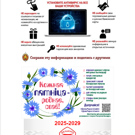
Магазин
№29 «БЕЛЮВЕЛИРТОРГ»
8 (0232) 26-06-31
г. Гомель, пр-т Ленина,
д. 12-87
Магазин
№20 «Кристалл» г.
8 (0232) 30-04-05, 30-
Гомель, ул.
04-01
Интернациональная,
д. 48-3
Магазин
№21 «Сапфир» г.
8 (0236) 25-46-48
Мозырь, ул.
Советская, д. 126-49
Магазин
№70 «БЕЛЮВЕЛИРТОРГ»
г. Мозырь, ул.
8 (0236) 25-72-67
Нефтестроителей, д.