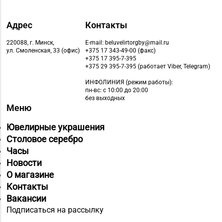
27
Пружаны, ул. Григория
Ширмы, д. 13-51
Адрес
Контакты
Магазин
8 (0212) 63-60-86, 62-
№32 «Лазурит» г.
220088, г. Минск,
E-mail: beluvelirtorgby@mail.ru
ул. Смоленская, 33 (офис)
+375 17 343-49-00 (факс)
60-85
Витебск, ул. Замковая,
+375 17 395-7-395
д. 4-2
+375 29 395-7-395 (работает Viber, Telegram)
ИНФОЛИНИЯ
(режим работы):
Магазин
пн-вс: с 10:00 до 20:00
№ 52 «Янтарь» г.
без выходных
8 (0212) 64-48-44
Меню
Витебск, ул. Чкалова,
д. 1-2н
Ювелирные украшения
Столовое серебро
Магазин
Часы
8 (0212) 24-75-25, 24-
№26 «Кристалл» г.
Новости
75-27
Витебск, ул.
О магазине
Советская, д. 8-43
Контакты
Магазин
Вакансии
№58 DIAMOND г.
Подписаться на рассылку
8 (0212) 61-85-16
Витебск, ул. Ленина, д.