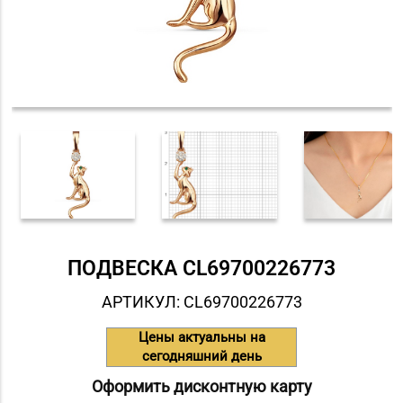
ПОДВЕСКА СL69700226773
АРТИКУЛ: СL69700226773
Цены актуальны на
сегодняшний день
Оформить дисконтную карту