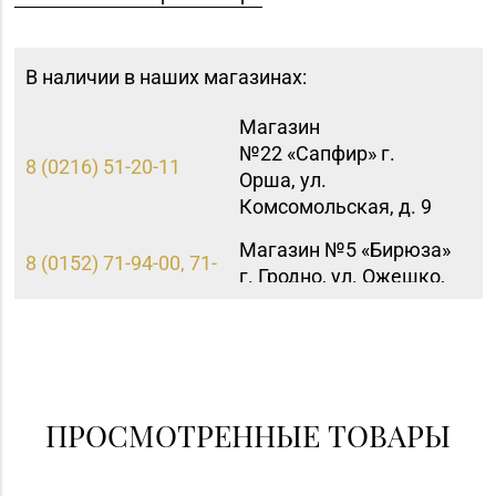
В наличии в наших магазинах:
Магазин
№22 «Сапфир» г.
8 (0216) 51-20-11
Орша, ул.
Комсомольская, д. 9
Магазин №5 «Бирюза»
8 (0152) 71-94-00, 71-
г. Гродно, ул. Ожешко,
94-01, 71-94-03
д. 40, пом. 56
Магазин
№72 «БЕЛЮВЕЛИРТОРГ»
8 (0152) 39-58-49, 39-
г. Гродно, пр-т Я.
58-59
Купалы, д. 87 (ТРК
ПРОСМОТРЕННЫЕ ТОВАРЫ
TRINITI)