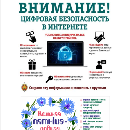
8 (0232) 26-06-31
г. Гомель, пр-т Ленина,
д. 12-87
Магазин
№20 «Кристалл» г.
8 (0232) 30-04-05, 30-
Гомель, ул.
04-01
Интернациональная,
д. 48-3
Магазин
№28 «Кристалл» г.
8 (0232) 56-93-18, 56-
Гомель, ул. Огоренко,
53-06
д. 33, торговое место
№30
Магазин
8 (0232) 31-81-70, 35-
№38 «Кристалл» г.
13-34
Гомель, ул. Советская,
д. 6-2а, пом.2а-108