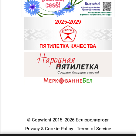
Магазин
№21 «Сапфир» г.
8 (0236) 25-46-48
Мозырь, ул.
Советская, д. 126-49
Магазин
№70 «БЕЛЮВЕЛИРТОРГ»
г. Мозырь, ул.
8 (0236) 25-72-67
Нефтестроителей, д.
26/1,
пом. 12 (ТЦ Catapulta)
Магазин №69
«БЕЛЮВЕЛИРТОРГ» г.
8 (02342) 9-27-16, 9-25-
Светлогорск,
60
ул. 50 лет Октября,
д. 3 (ТЦ «Шатилки»)
© Copyright 2015-
2026
Белювелирторг
Магазин
Privacy & Cookie Policy | Terms of Service