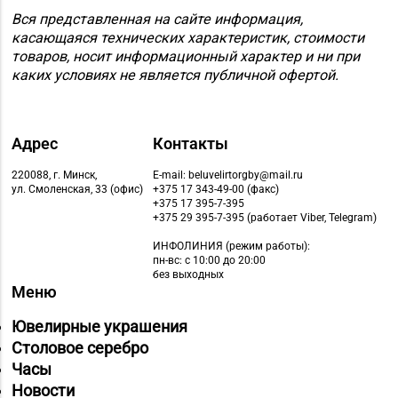
Вся представленная на сайте информация,
Магазин
касающаяся технических характеристик, стоимости
№ 52 «Янтарь» г.
8 (0212) 64-48-44
товаров, носит информационный характер и ни при
Витебск, ул. Чкалова,
каких условиях не является публичной офертой.
д. 1-2н
Магазин
Адрес
Контакты
8 (0212) 24-75-25, 24-
№26 «Кристалл» г.
75-27
Витебск, ул.
220088, г. Минск,
E-mail: beluvelirtorgby@mail.ru
Советская, д. 8-43
ул. Смоленская, 33 (офис)
+375 17 343-49-00 (факс)
+375 17 395-7-395
+375 29 395-7-395 (работает Viber, Telegram)
Магазин
№58 DIAMOND г.
ИНФОЛИНИЯ
(режим работы):
пн-вс: с 10:00 до 20:00
8 (0212) 61-85-16
Витебск, ул. Ленина, д.
без выходных
26А (ТЦ «Марко-
Меню
Сити»)
Ювелирные украшения
Магазин №17 «Топаз»
Столовое серебро
8 (0214) 43-86-46
г. Полоцк, пр-т Ф.
Часы
Скорины, д. 9, пом. 16
Новости