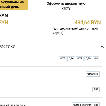
 актуальны на
Оформить дисконтную
яшний день
карту
 BYN
434,64
(для держателей дисконтной
карты)
РИСТИКИ
0,75
0,76
0,77
0,79
0,8
ФИАНИТ
585
ия об изделии
0003 1 ФИАНИТ 1,83