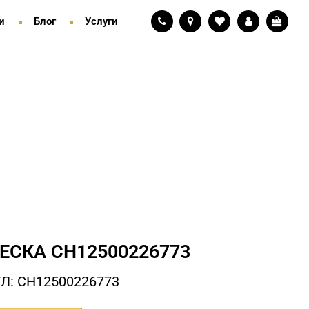
и
Блог
Услуги
ЕСКА СH12500226773
Л: СH12500226773