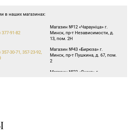
ии в наших магазинах:
Магазин №12 «Чараунiца» г.
) 377-91-82
Минск, пр-т Независимости, д.
13, пом. 2Н
Магазин №43 «Бирюза» г.
 357-30-71, 357-23-92,
Минск, пр-т Пушкина, д. 67, пом.
0
2
Магазин №23 «Яшма» г.
70-23-15, 73-02-85
Молодечно, ул. Великий
Гостинец, д. 94-91
Магазин №22 «Сапфир» г. Орша,
51-20-11
ул. Комсомольская, д. 9
Магазин №30 «Алмаз» г. Речица,
 3-80-66
ул. Советская, д. 214Б-51
Ы
Магазин №10 «Жемчужина» г.