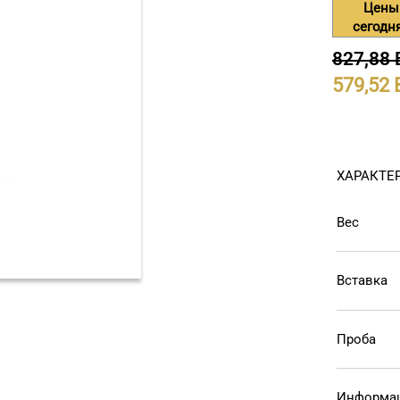
Цены
сегодн
827,88
579,52
ХАРАКТЕ
Вес
Вставка
Проба
Информац