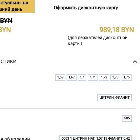
ктуальны на
Оформить дисконтную карту
шний день
 BYN
989,18
(для держателей дисконтной
карты)
ИСТИКИ
1,59
1,67
1,7
1,71
1,72
1,73
1,75
ЦИТРИН, ФИАНИТ
585
я об изделии
0003 1 ЦИТРИН НАТ. 1,07 18 ФИАНИТ 0,42