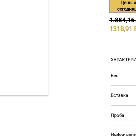
Цены а
сегодня
1.884,16
1318,91
ХАРАКТЕР
Вес
Вставка
Проба
Информаци