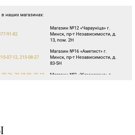
 в наших магазинах:
Магазин №12 «Чараунiца» г.
377-91-82
Минск, пр-т Независимости, д.
13, пом. 2Н
Магазин №16 «Аметист» г.
215-07-12, 215-08-27
Минск, пр-т Независимости, д.
83-5Н
-25-26, 29-18-00, 29-18-
Магазин №2 «Жемчужина» г.
Брест, ул. Советская, д. 32-1А
Магазин №17 «Топаз» г. Полоцк,
3-86-46
пр-т Ф. Скорины, д. 9, пом. 16
Магазин №22 «Сапфир» г. Орша,
1-20-11
ул. Комсомольская, д. 9
Ы
Магазин №6 «Изумруд» г.
-09-37, 64-09-42
Могилев, ул. Первомайская, д. 67