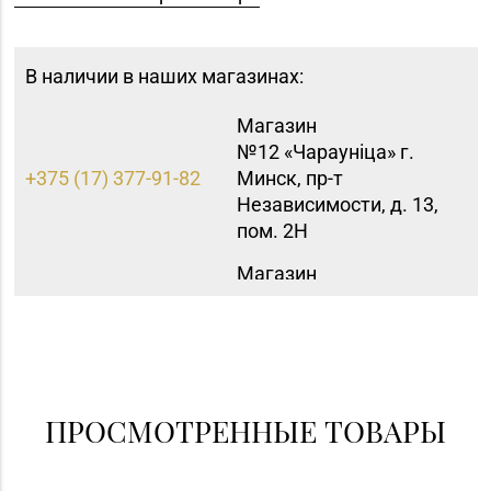
В наличии в наших магазинах:
Магазин
№12 «Чараунiца» г.
+375 (17) 377-91-82
Минск, пр-т
Независимости, д. 13,
пом. 2Н
Магазин
№22 «Сапфир» г.
8 (0216) 51-20-11
Орша, ул.
Комсомольская, д. 9
Магазин №86
«БЕЛЮВЕЛИРТОРГ» г.
ПРОСМОТРЕННЫЕ ТОВАРЫ
8 (01562) 5-42-41, 5-42-
Слоним, ул.
43
Красноармейская, д.