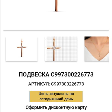
ПОДВЕСКА С997300226773
АРТИКУЛ: С997300226773
Цены актуальны на
сегодняшний день
Оформить дисконтную карту