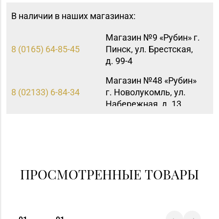
В наличии в наших магазинах:
Магазин №9 «Рубин» г.
8 (0165) 64-85-45
Пинск, ул. Брестская,
д. 99-4
Магазин №48 «Рубин»
8 (02133) 6-84-34
г. Новолукомль, ул.
Набережная, д. 13
Магазин №69
«БЕЛЮВЕЛИРТОРГ» г.
8 (02342) 9-27-16, 9-25-
Светлогорск,
60
ул. 50 лет Октября,
д. 3 (ТЦ «Шатилки»)
ПРОСМОТРЕННЫЕ ТОВАРЫ
Магазин
№72 «БЕЛЮВЕЛИРТОРГ»
8 (0152) 39-58-49, 39-
г. Гродно, пр-т Я.
58-59