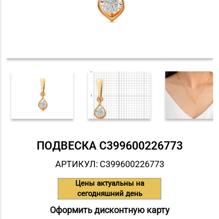
ПОДВЕСКА С399600226773
АРТИКУЛ: С399600226773
Цены актуальны на
сегодняшний день
Оформить дисконтную карту