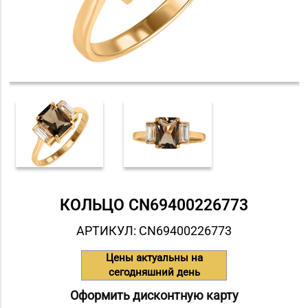
КОЛЬЦО СN69400226773
АРТИКУЛ: СN69400226773
Цены актуальны на
сегодняшний день
Оформить дисконтную карту