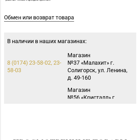
Обмен или возврат товара
В наличии в наших магазинах:
Магазин
8 (0174) 23-58-02, 23-
№37 «Малахит» г.
58-03
Солигорск, ул. Ленина,
д. 49-160
Магазин
№56 «Кристалл» г.
8 (0222) 64-67-87
Могилев, пр-т Мира, д.
29
Магазин
№83 «Кристалл» г.
8 (017) 238-21-88, 8
Минск, пр-т