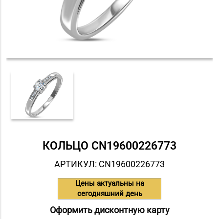
КОЛЬЦО СN19600226773
АРТИКУЛ: СN19600226773
Цены актуальны на
сегодняшний день
Оформить дисконтную карту