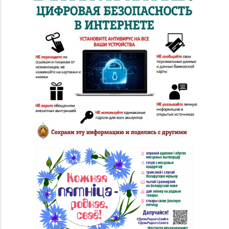
№ 52 «Янтарь» г.
8 (0212) 64-48-44
Витебск, ул. Чкалова,
д. 1-2н
Магазин
8 (0212) 24-75-25, 24-
№26 «Кристалл» г.
75-27
Витебск, ул.
Советская, д. 8-43
Магазин
№58 DIAMOND г.
8 (0212) 61-85-16
Витебск, ул. Ленина, д.
26А (ТЦ «Марко-
Сити»)
Магазин №17 «Топаз»
8 (0214) 43-86-46
г. Полоцк, пр-т Ф.
Скорины, д. 9, пом. 16
Магазин