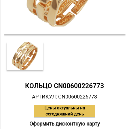
КОЛЬЦО СN00600226773
АРТИКУЛ: СN00600226773
Цены актуальны на
сегодняшний день
Оформить дисконтную карту