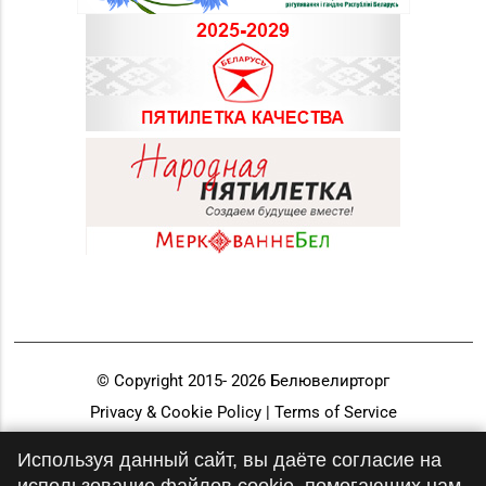
№22 «Сапфир» г.
8 (0216) 51-20-11
Орша, ул.
Комсомольская, д. 9
Магазин №24 «Рубин»
8 (0214) 75-32-39, 75-
г. Новополоцк, ул.
30-39
Молодежная, д. 72
Магазин №48 «Рубин»
8 (02133) 6-84-34
г. Новолукомль, ул.
Набережная, д. 13
Магазин
8 (0232) 33-63-06, 33-
№7 «Малахитовая
63-05, 33-63-07
шкатулка» г. Гомель,
пр-т Победы, д. 18
© Copyright 2015-
2026
Белювелирторг
Магазин
Privacy & Cookie Policy | Terms of Service
№29 «БЕЛЮВЕЛИРТОРГ»
Разработка и продвижение
8 (0232) 26-06-31
Используя данный сайт, вы даёте согласие на
г. Гомель, пр-т Ленина,