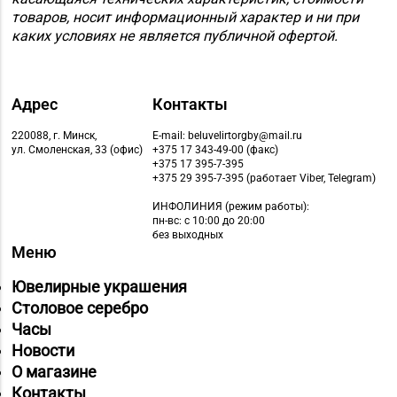
товаров, носит информационный характер и ни при
Октябрьская, д. 2Б
каких условиях не является публичной офертой.
Магазин
№64 «БЕЛЮВЕЛИРТОРГ»
8 (01713) 4-53-66
г. Марьина Горка, ул.
Адрес
Контакты
Ленинская, д. 39
220088, г. Минск,
E-mail: beluvelirtorgby@mail.ru
ул. Смоленская, 33 (офис)
+375 17 343-49-00 (факс)
Магазин
+375 17 395-7-395
8 (01775) 5-99-23, 5-
№74 «БЕЛЮВЕЛИРТОРГ»
+375 29 395-7-395 (работает Viber, Telegram)
99-24
г. Жодино, пр-т Ленина,
ИНФОЛИНИЯ
(режим работы):
д. 20
пн-вс: с 10:00 до 20:00
без выходных
Меню
Магазин
№27 «Изумруд» г.
8 (0162) 51-77-03
Ювелирные украшения
Брест, пр-т Машерова,
Столовое серебро
д. 42-38
Часы
Новости
Магазин
О магазине
№59 «Кристалл» г.
8 (0162) 28-14-94
Контакты
Брест, ул. Буденного,