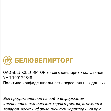
134, пом. 342
Магазин
№84 «БЕЛЮВЕЛИРТОРГ»
8 (0232) 22-88-35, 8
г. Гомель, ул. Гагарина,
(0232) 22-88-15
д. 65,
пом. 1 (ТЦ «Секрет»)
Магазин №92
"БЕЛЮВЕЛИРТОРГ" г.
+375 (222) 77-39 00
Могилев, пр-т Мира,
73/1, пом.140, ТРЦ
"SkyMall"
ОАО «БЕЛЮВЕЛИРТОРГ» - сеть ювелирных магазинов
УНП 100129348
Политика конфиденциальности персональных данных
Вся представленная на сайте информация,
касающаяся технических характеристик, стоимости
товаров, носит информационный характер и ни при