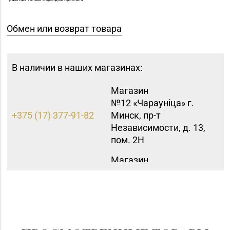
Обмен или возврат товара
В наличии в наших магазинах:
Магазин
№12 «Чараунiца» г.
+375 (17) 377-91-82
Минск, пр-т
Независимости, д. 13,
пом. 2Н
Магазин
№15 «Самоцветы» г.
+375 (17) 397-95-08,
Минск, пр-т
252-95-46
Независимости, д.
155-1
Магазин