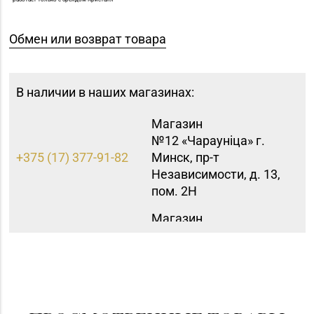
Обмен или возврат товара
В наличии в наших магазинах:
Магазин
№12 «Чараунiца» г.
+375 (17) 377-91-82
Минск, пр-т
Независимости, д. 13,
пом. 2Н
Магазин
8 (0162) 32-25-26, 29-
№2 «Жемчужина» г.
18-00, 29-18-01
Брест, ул. Советская,
д. 32-1А
Магазин №5 «Бирюза»
8 (0152) 71-94-00, 71-
г. Гродно, ул. Ожешко,