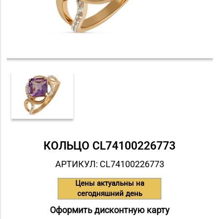
КОЛЬЦО СL74100226773
АРТИКУЛ: СL74100226773
Цены актуальны на
сегодняшний день
Оформить дисконтную карту