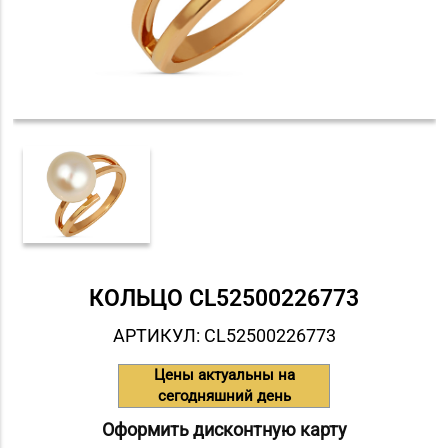
КОЛЬЦО СL52500226773
АРТИКУЛ: СL52500226773
Цены актуальны на
сегодняшний день
Оформить дисконтную карту