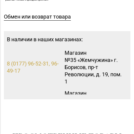
Обмен или возврат товара
В наличии в наших магазинах:
Магазин
№35 «Жемчужина» г.
8 (0177) 96-52-31, 96-
Борисов, пр-т
49-17
Революции, д. 19, пом.
1
Магазин
8 (01546) 5-51-54, 5-51-
№10 «Жемчужина» г.
99
Лида, ул. Советская, д.
28-39
Магазин
№63 «БЕЛЮВЕЛИРТОРГ»