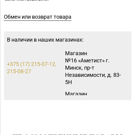
Обмен или возврат товара
В наличии в наших магазинах:
Магазин
№16 «Аметист» г.
+375 (17) 215-07-12,
Минск, пр-т
215-08-27
Независимости, д. 83-
5Н
Магазин
+375 (17) 357-30-71,
№43 «Бирюза» г.
357-23-92, 355-30-00
Минск, пр-т Пушкина,
д. 67, пом. 2
Магазин
+375 (17) 393-83-05,
№47 «Кристалл» г.