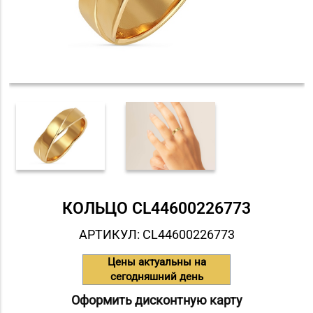
КОЛЬЦО СL44600226773
АРТИКУЛ: СL44600226773
Цены актуальны на
сегодняшний день
Оформить дисконтную карту