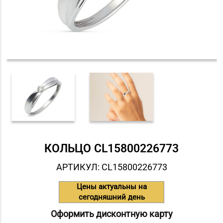
КОЛЬЦО СL15800226773
АРТИКУЛ: СL15800226773
Цены актуальны на
сегодняшний день
Оформить дисконтную карту