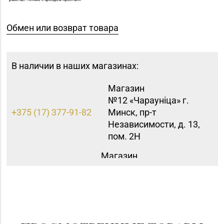
Обмен или возврат товара
В наличии в наших магазинах:
Магазин
№12 «Чараунiца» г.
+375 (17) 377-91-82
Минск, пр-т
Независимости, д. 13,
пом. 2Н
Магазин
№72 «БЕЛЮВЕЛИРТОРГ»
8 (0152) 39-58-49, 39-
г. Гродно, пр-т Я.
58-59
Купалы, д. 87 (ТРК
TRINITI)
Магазин