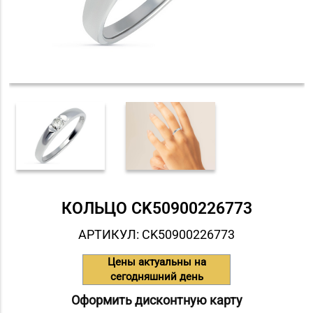
КОЛЬЦО СK50900226773
АРТИКУЛ: СK50900226773
Цены актуальны на
сегодняшний день
Оформить дисконтную карту