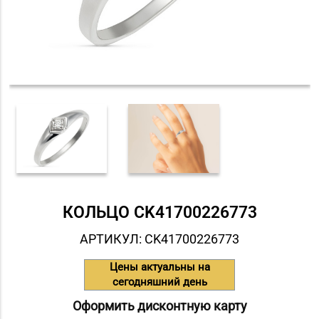
КОЛЬЦО СK41700226773
АРТИКУЛ: СK41700226773
Цены актуальны на
сегодняшний день
Оформить дисконтную карту