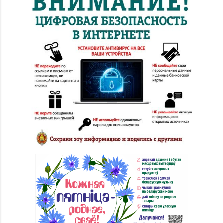
№ 52 «Янтарь» г.
8 (0212) 64-48-44
Витебск, ул. Чкалова,
д. 1-2н
Магазин
8 (0212) 24-75-25, 24-
№26 «Кристалл» г.
75-27
Витебск, ул.
Советская, д. 8-43
Магазин
№58 DIAMOND г.
8 (0212) 61-85-16
Витебск, ул. Ленина, д.
26А (ТЦ «Марко-
Сити»)
Магазин №17 «Топаз»
8 (0214) 43-86-46
г. Полоцк, пр-т Ф.
Скорины, д. 9, пом. 16
Магазин