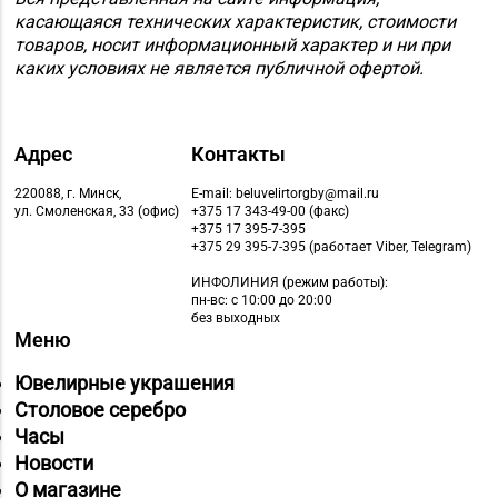
касающаяся технических характеристик, стоимости
д. 20
товаров, носит информационный характер и ни при
каких условиях не является публичной офертой.
Магазин
8 (0162) 32-25-26, 29-
№2 «Жемчужина» г.
18-00, 29-18-01
Брест, ул. Советская,
д. 32-1А
Адрес
Контакты
Магазин
220088, г. Минск,
E-mail: beluvelirtorgby@mail.ru
ул. Смоленская, 33 (офис)
+375 17 343-49-00 (факс)
№27 «Изумруд» г.
8 (0162) 51-77-03
+375 17 395-7-395
Брест, пр-т Машерова,
+375 29 395-7-395 (работает Viber, Telegram)
д. 42-38
ИНФОЛИНИЯ
(режим работы):
пн-вс: с 10:00 до 20:00
Магазин
без выходных
Меню
№59 «Кристалл» г.
8 (0162) 28-14-94
Брест, ул. Буденного,
Ювелирные украшения
47-1
Столовое серебро
Часы
Магазин №8 «Сапфир»
8 (0163) 67-68-03, 67-
Новости
г. Барановичи, ул.
68-02
О магазине
Ленина, д. 15, пом. 49