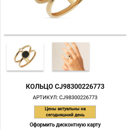
КОЛЬЦО СJ98300226773
АРТИКУЛ: СJ98300226773
Цены актуальны на
сегодняшний день
Оформить дисконтную карту