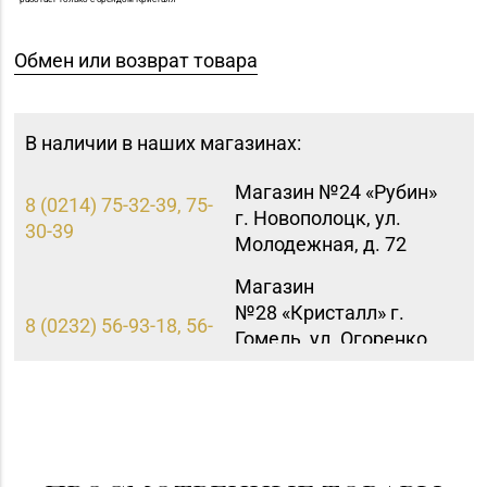
Обмен или возврат товара
В наличии в наших магазинах:
Магазин №24 «Рубин»
8 (0214) 75-32-39, 75-
г. Новополоцк, ул.
30-39
Молодежная, д. 72
Магазин
№28 «Кристалл» г.
8 (0232) 56-93-18, 56-
Гомель, ул. Огоренко,
53-06
д. 33, торговое место
№30
Магазин №89
«БЕЛЮВЕЛИРТОРГ» г.
8 (0165) 66-02-63, 66-
Пинск, ул. 60 лет