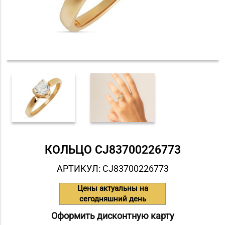
КОЛЬЦО СJ83700226773
АРТИКУЛ: СJ83700226773
Цены актуальны на
сегодняшний день
Оформить дисконтную карту