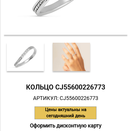
КОЛЬЦО СJ55600226773
АРТИКУЛ: СJ55600226773
Цены актуальны на
сегодняшний день
Оформить дисконтную карту