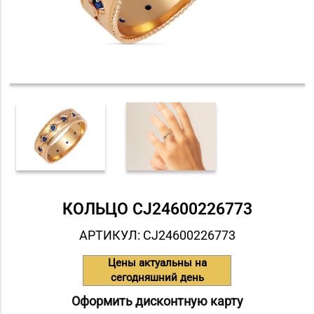
КОЛЬЦО СJ24600226773
АРТИКУЛ: СJ24600226773
Цены актуальны на
сегодняшний день
Оформить дисконтную карту