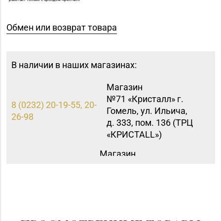
Обмен или возврат товара
В наличии в наших магазинах:
Магазин
№71 «Кристалл» г.
8 (0232) 20-19-55, 20-
Гомель, ул. Ильича,
26-98
д. 333, пом. 136 (ТРЦ
«КРИСТАLL»)
Магазин
№79 «БЕЛЮВЕЛИРТОРГ»
8 (017) 238-83-81
г. Минск, ул.
Притыцкого, 156/1
(ТЦ «GreenCitу»)
Магазин №90