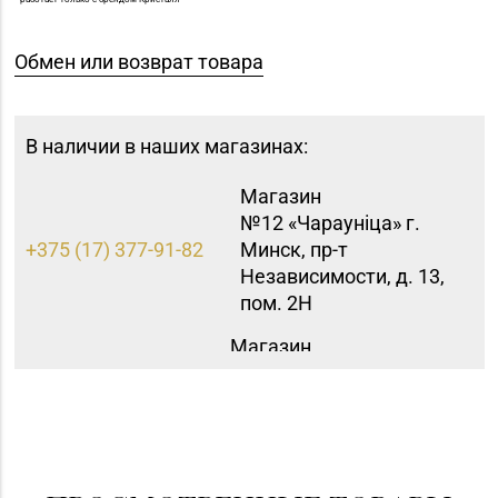
Обмен или возврат товара
В наличии в наших магазинах:
Магазин
№12 «Чараунiца» г.
+375 (17) 377-91-82
Минск, пр-т
Независимости, д. 13,
пом. 2Н
Магазин
№75 «БЕЛЮВЕЛИРТОРГ
+375 (17) 390-44-82
OUTLETO» г. Минск, пр-
т Жукова, д. 44-13, пом.
№13-89 (ТЦ OUTLETO)
Магазин №11 «Алмаз»