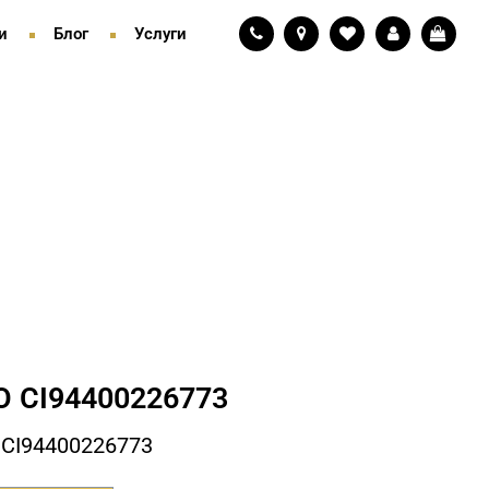
и
Блог
Услуги
 СI94400226773
СI94400226773