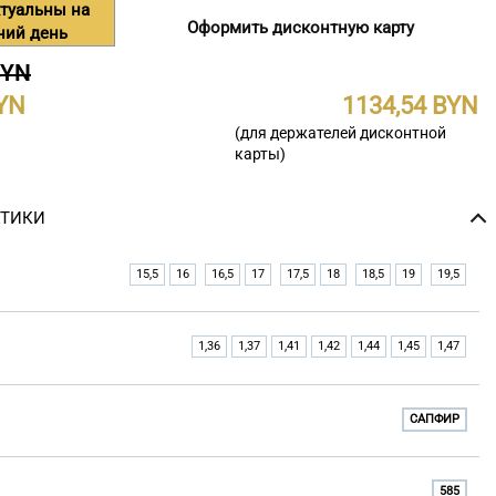
туальны на
Оформить дисконтную карту
ний день
BYN
1134,54
(для держателей дисконтной
карты)
СТИКИ
15,5
16
16,5
17
17,5
18
18,5
19
19,5
1,36
1,37
1,41
1,42
1,44
1,45
1,47
САПФИР
585