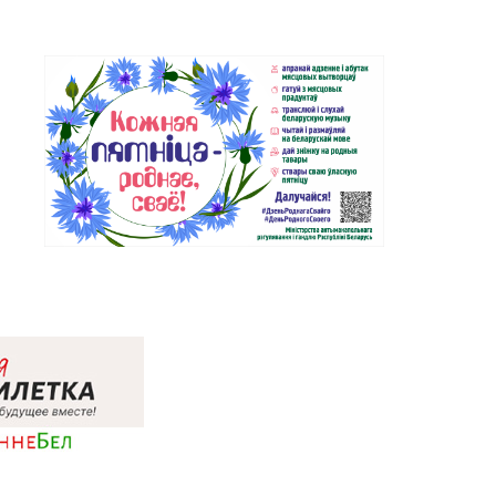
д. 39
Магазин №74 «БЕЛЮВЕЛИРТОРГ»
9-23, 5-99-24
г. Жодино, пр-т Ленина, д. 20
Магазин №8 «Сапфир» г.
8-03, 67-68-02
Барановичи, ул. Ленина, д. 15,
пом. 49
Магазин №9 «Рубин» г. Пинск, ул.
85-45
Брестская, д. 99-4
Магазин №32 «Лазурит» г.
0-86, 62-60-85
Витебск, ул. Замковая, д. 4-2
Магазин № 52 «Янтарь» г. Витебск,
48-44
ул. Чкалова, д. 1-2н
Магазин №26 «Кристалл» г.
5-25, 24-75-27
Витебск, ул. Советская, д. 8-43
Магазин №17 «Топаз» г. Полоцк,
86-46
пр-т Ф. Скорины, д. 9, пом. 16