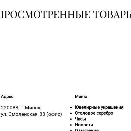
+375 (17) 35
ПРОСМОТРЕННЫЕ ТОВАР
30-00
+375 (17) 24
+375 (17) 24
+375 (17) 39
62-94
Адрес
Меню
+375 (17) 35
220088, г. Минск,
Ювелирные украшения
Столовое серебро
ул. Смоленская, 33 (офис)
Часы
Новости
О магазине