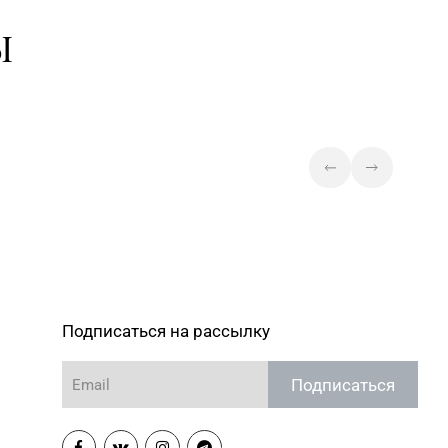
7-30-71, 357-23-92, 355-
Магазин №43 «Бирюза» г. Минск,
Ы
пр-т Пушкина, д. 67, пом. 2
Магазин №44 «Кристалл» г.
Минск, пр-т Независимости, д. 3-
7-29-04
2, пом. 403, верхний уровень
(ТЦ «Столица»)
Магазин №45 «Кристалл» г.
3-43-89, 365-28-46
Минск, ул. Комсомольская, д. 8-
3Н
3-83-05, 338-23-34, 364-
Магазин №47 «Кристалл» г.
Минск, ул. Притыцкого, д. 78-848
Магазин №49 «Залаты
пярсценак» г. Минск, ул. М. Танка,
Подписаться на рассылку
3-70-00, 354-49-42
д. 34/1-65 (временно
приостановлены обменно-
Подписаться
скупочные операции)
Магазин №60 «БЕЛЮВЕЛИРТОРГ»
Минская обл., Минский р-н,