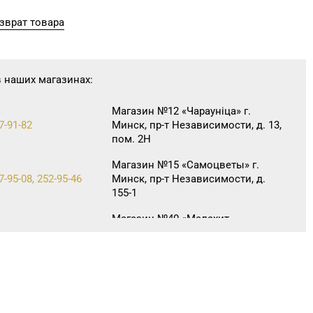
зврат товара
в наших магазинах:
Магазин №12 «Чараунiца» г.
7-91-82
Минск, пр-т Независимости, д. 13,
пом. 2Н
Магазин №15 «Самоцветы» г.
7-95-08, 252-95-46
Минск, пр-т Независимости, д.
155-1
Магазин №40 «Малахит.
6-66-89, 263-93-92
шкатулка» г. Минск, пр-т
Партизанский, д. 42-1Н
Магазин №42 «Лазурит» г. Минск,
0-05-73, 395-48-04
пр-т Рокоссовского, д. 114, пом.
9Н