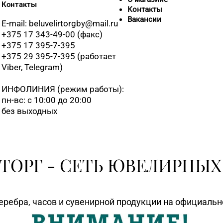
+375 (17) 25
Контакты
Контакты
Вакансии
E-mail: beluvelirtorgby@mail.ru
+375 17 343-49-00 (факс)
+375 17 395-7-395
+375 (17) 39
+375 29 395-7-395 (работает
Viber, Telegram)
ИНФОЛИНИЯ
(режим работы):
8 (01795) 2-
пн-вс: с 10:00 до 20:00
без выходных
8 (0177) 96-5
ТОРГ - СЕТЬ ЮВЕЛИРНЫХ
8 (0174) 23-5
8 (01715) 6-
еребра, часов и сувенирной продукции на официаль
8 (01713) 4-