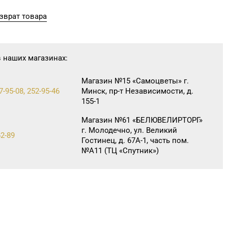
зврат товара
в наших магазинах:
Магазин №15 «Самоцветы» г.
7-95-08, 252-95-46
Минск, пр-т Независимости, д.
155-1
Магазин №61 «БЕЛЮВЕЛИРТОРГ»
г. Молодечно, ул. Великий
62-89
Гостинец, д. 67А-1, часть пом.
№А11 (ТЦ «Спутник»)
Магазин №58 DIAMOND г. Витебск,
85-16
ул. Ленина, д. 26А (ТЦ «Марко-
Сити»)
Магазин №7 «Малахитовая
3-06, 33-63-05, 33-63-07
шкатулка» г. Гомель, пр-т Победы,