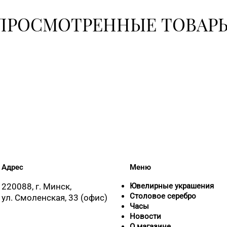
ПРОСМОТРЕННЫЕ ТОВАР
8 (0232) 26-
8 (0232) 33-
8 (0236) 25-
8 (01562) 6-5
8 (017) 236-
Адрес
Меню
220088, г. Минск,
Ювелирные украшения
8 (017) 238-2
Столовое серебро
ул. Смоленская, 33 (офис)
Часы
Новости
О магазине