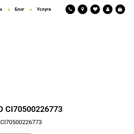
и
Блог
Услуги
 СI70500226773
СI70500226773