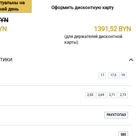
туальны на
Оформить дисконтную карту
ний день
BYN
1391,52
(для держателей дисконтной
карты)
СТИКИ
17
17,5
19
2,55
2,69
2,71
2,73
РАУХТОПАЗ
585