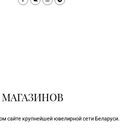
7-30, 8 (01643) 4-27-32
г. Береза, ул. Ленина, д. 87
Магазин №84 «БЕЛЮВЕЛИРТОРГ»
8-35, 8 (0232) 22-88-15
г. Гомель, ул. Гагарина, д. 65,
пом. 1 (ТЦ «Секрет»)
Магазин №86 «БЕЛЮВЕЛИРТОРГ»
2-41, 5-42-43
г. Слоним, ул. Красноармейская,
д. 73Г/1 (ТЦ «Берег»)
 МАГАЗИНОВ
ном сайте крупнейшей ювелирной сети Беларуси.