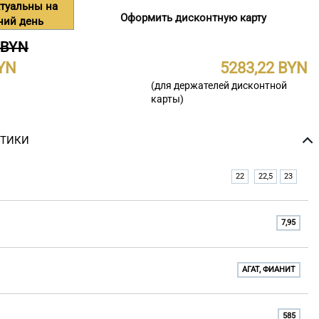
туальны на
Оформить дисконтную карту
ний день
 BYN
5283,22
(для держателей дисконтной
карты)
СТИКИ
22
22,5
23
7,95
АГАТ, ФИАНИТ
585