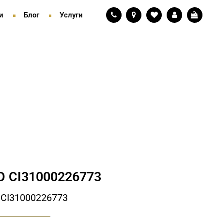
и
Блог
Услуги
 СI31000226773
СI31000226773