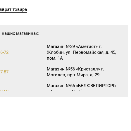
зврат товара
в наших магазинах:
Магазин №39 «Аметист» г.
46-72
Жлобин, ул. Первомайская, д. 45,
пом. 1А
Магазин №56 «Кристалл» г.
67-87
Могилев, пр-т Мира, д. 29
Магазин №66 «БЕЛЮВЕЛИРТОРГ»
63-53
г. Горки, ул. Якубовского,
д. 28 (ТЦ «Малая Европа»)
Магазин №83 «Кристалл» г.
1-88, 8 (017) 238-21-03
Минск, пр-т Независимости, д.
134, пом. 342