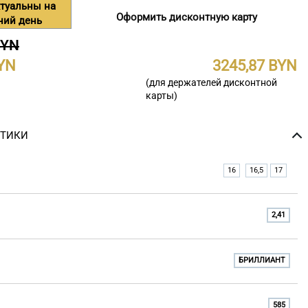
туальны на
Оформить дисконтную карту
ний день
BYN
3245,87
(для держателей дисконтной
карты)
СТИКИ
16
16,5
17
2,41
БРИЛЛИАНТ
585