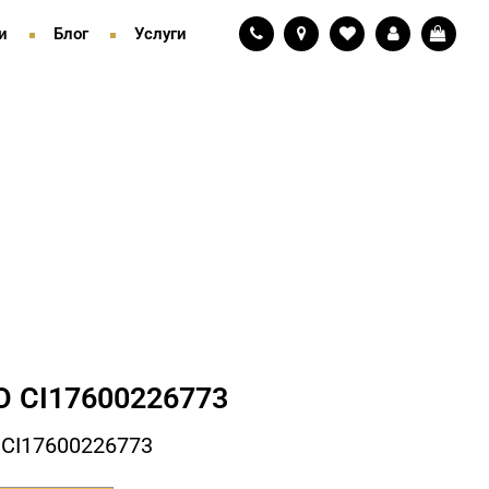
и
Блог
Услуги
 СI17600226773
СI17600226773