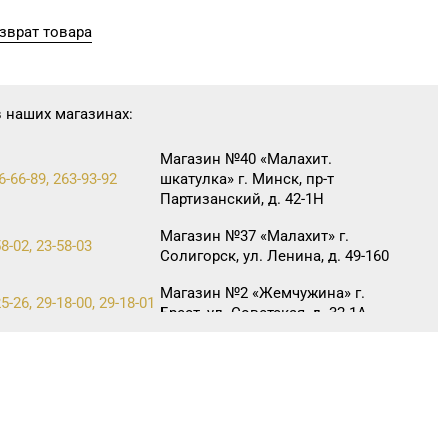
зврат товара
в наших магазинах:
Магазин №40 «Малахит.
6-66-89, 263-93-92
шкатулка» г. Минск, пр-т
Партизанский, д. 42-1Н
Магазин №37 «Малахит» г.
8-02, 23-58-03
Солигорск, ул. Ленина, д. 49-160
Магазин №2 «Жемчужина» г.
5-26, 29-18-00, 29-18-01
Брест, ул. Советская, д. 32-1А
Магазин №71 «Кристалл» г.
9-55, 20-26-98
Гомель, ул. Ильича, д. 333,
пом. 136 (ТРЦ «КРИСТАLL»)