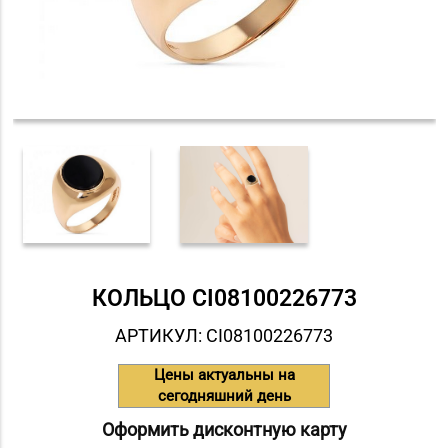
КОЛЬЦО СI08100226773
АРТИКУЛ: СI08100226773
Цены актуальны на
сегодняшний день
Оформить дисконтную карту