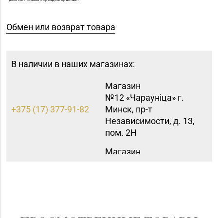
Обмен или возврат товара
В наличии в наших магазинах:
Магазин
№12 «Чараунiца» г.
+375 (17) 377-91-82
Минск, пр-т
Независимости, д. 13,
пом. 2Н
Магазин
+375 (17) 393-83-05,
№47 «Кристалл» г.
338-23-34, 364-62-94
Минск, ул.
Притыцкого, д. 78-848
Магазин
8 (0174) 23-58-02, 23-
№37 «Малахит» г.