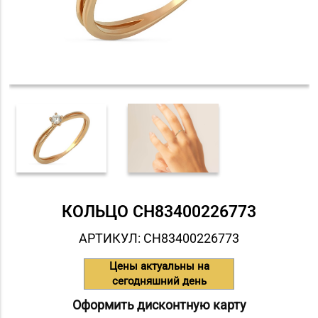
КОЛЬЦО СH83400226773
АРТИКУЛ: СH83400226773
Цены актуальны на
сегодняшний день
Оформить дисконтную карту