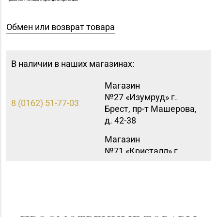
Обмен или возврат товара
В наличии в наших магазинах:
Магазин
№27 «Изумруд» г.
8 (0162) 51-77-03
Брест, пр-т Машерова,
д. 42-38
Магазин
№71 «Кристалл» г.
8 (0232) 20-19-55, 20-
Гомель, ул. Ильича,
26-98
д. 333, пом. 136 (ТРЦ
«КРИСТАLL»)
Магазин №41 «Рубин»
8 (01562) 6-58-05, 6-58-
г. Слоним, ул.