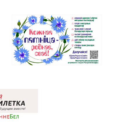
Магазин
 6-80-02
№62 «БЕЛЮВЕЛИРТОРГ» г.
Березино, ул. Октябрьская, д. 2Б
Магазин
№64 «БЕЛЮВЕЛИРТОРГ» г.
 4-53-66
Марьина Горка, ул. Ленинская,
д. 39
Магазин
 5-99-23, 5-99-24
№74 «БЕЛЮВЕЛИРТОРГ» г.
Жодино, пр-т Ленина, д. 20
32-25-26, 29-18-00, 29-18-
Магазин №2 «Жемчужина» г.
Брест, ул. Советская, д. 32-1А
Магазин №27 «Изумруд» г.
51-77-03
Брест, пр-т Машерова, д. 42-38
Магазин №59 «Кристалл» г.
28-14-94
Брест, ул. Буденного, 47-1