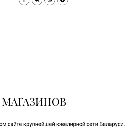
№75 «БЕЛЮВЕЛИРТОРГ
) 390-44-82
OUTLETO» г. Минск, пр-т
Жукова, д. 44-13, пом. №13-89
(ТЦ OUTLETO)
Магазин №23 «Яшма» г.
70-23-15, 73-02-85
Молодечно, ул. Великий
Гостинец, д. 94-91
Магазин
№61 «БЕЛЮВЕЛИРТОРГ» г.
52-62-89
Молодечно, ул. Великий
Гостинец, д. 67А-1, часть пом.
№А11 (ТЦ «Спутник»)
Магазин №31 «Бирюза» г. Слуцк,
 2-59-92
ул. Ленина, д. 197
 МАГАЗИНОВ
Магазин №35 «Жемчужина» г.
96-52-31, 96-49-17
Борисов, пр-т Революции, д. 19,
пом. 1
ном сайте крупнейшей ювелирной сети Беларуси.
Магазин №37 «Малахит» г.
23-58-02, 23-58-03
Солигорск, ул. Ленина, д. 49-160