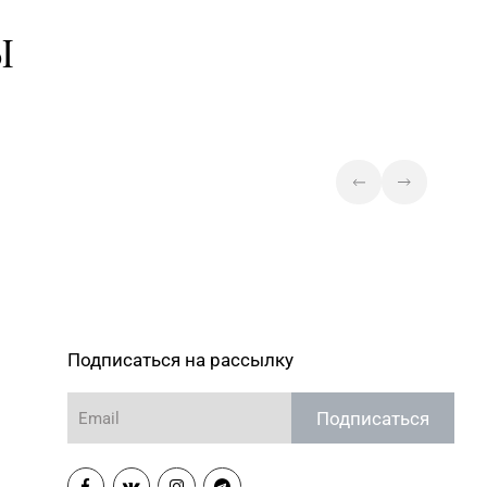
Магазин №44 «Кристалл» г.
Ы
Минск, пр-т Независимости, д.
) 247-29-04
3-2, пом. 403, верхний уровень
(ТЦ «Столица»)
Магазин №47 «Кристалл» г.
 393-83-05, 338-23-34,
Минск, ул. Притыцкого, д. 78-
4
848
Магазин №49 «Залаты
пярсценак» г. Минск, ул. М.
 353-70-00, 354-49-42
Танка, д. 34/1-65 (временно
приостановлены обменно-
скупочные операции)
Магазин
Подписаться на рассылку
№60 «БЕЛЮВЕЛИРТОРГ»
) 252-17-74
Минская обл., Минский р-н,
Щомыслицкий с/с, д. 32/4, пом.
Подписаться
№182 (ТЦ DiaMond City)
Магазин