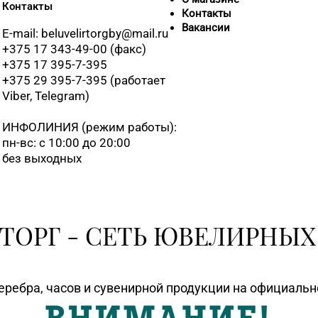
Контакты
Контакты
+375 (17
Вакансии
E-mail: beluvelirtorgby@mail.ru
+375 17 343-49-00 (факс)
+375 17 395-7-395
+375 29 395-7-395 (работает
8 (0176) 
Viber, Telegram)
ИНФОЛИНИЯ
(режим работы):
пн-вс: с 10:00 до 20:00
8 (0176) 
без выходных
8 (01795)
ТОРГ - СЕТЬ ЮВЕЛИРНЫХ
8 (0177) 
еребра, часов и сувенирной продукции на официаль
8 (0174) 