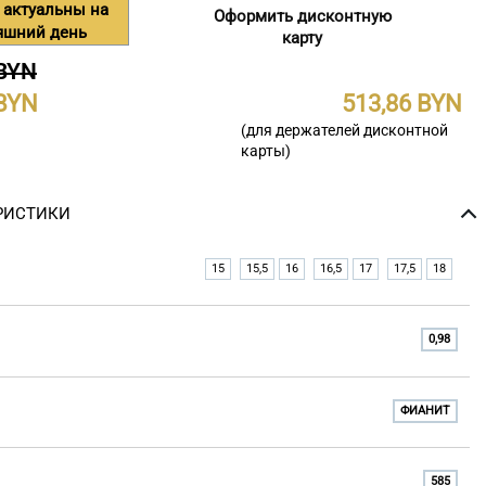
 актуальны на
Оформить дисконтную
яшний день
карту
 BYN
513,86
(для держателей дисконтной
карты)
РИСТИКИ
15
15,5
16
16,5
17
17,5
18
0,98
ФИАНИТ
585