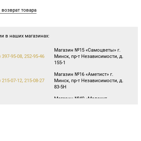
 возврат товара
ии в наших магазинах:
Магазин №15 «Самоцветы» г.
 397-95-08, 252-95-46
Минск, пр-т Независимости, д.
155-1
Магазин №16 «Аметист» г.
 215-07-12, 215-08-27
Минск, пр-т Независимости, д.
83-5Н
Магазин №40 «Малахит.
 396-66-89, 263-93-92
шкатулка» г. Минск, пр-т
Партизанский, д. 42-1Н
Магазин №42 «Лазурит» г.
 360-05-73, 395-48-04
Минск, пр-т Рокоссовского,
д. 114, пом. 9Н