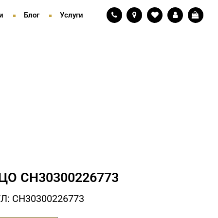
и
Блог
Услуги
ЦО СH30300226773
Л: СH30300226773