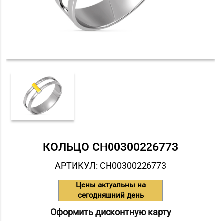
КОЛЬЦО СH00300226773
АРТИКУЛ: СH00300226773
Цены актуальны на
сегодняшний день
Оформить дисконтную карту