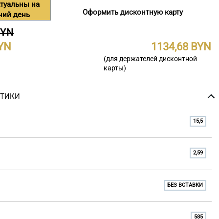
туальны на
Оформить дисконтную карту
ний день
BYN
1134,68
(для держателей дисконтной
карты)
СТИКИ
15,5
2,59
БЕЗ ВСТАВКИ
585