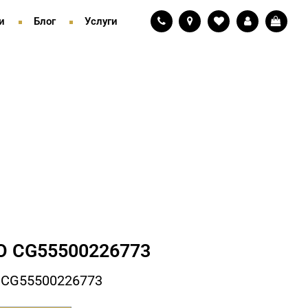
и
Блог
Услуги
 СG55500226773
 СG55500226773