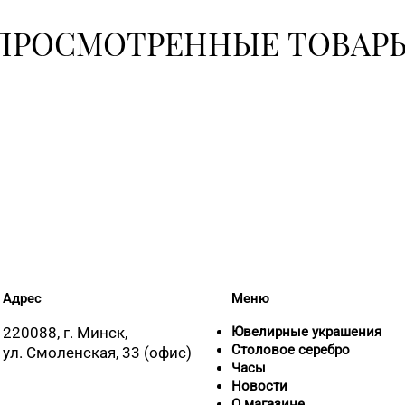
ПРОСМОТРЕННЫЕ ТОВАР
+375 (17) 39
8 (0176) 70-2
8 (01795) 2-
8 (0177) 96-5
Адрес
Меню
8 (0174) 23-5
220088, г. Минск,
Ювелирные украшения
Столовое серебро
ул. Смоленская, 33 (офис)
8 (01713) 4-
Часы
Новости
О магазине