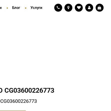
и
Блог
Услуги
 СG03600226773
 СG03600226773