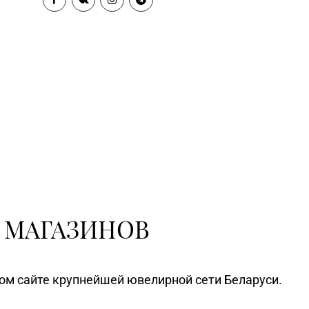
Магазин №2 «Жемчужина» г.
5-26, 29-18-00, 29-18-01
Брест, ул. Советская, д. 32-1А
Магазин №8 «Сапфир» г.
8-03, 67-68-02
Барановичи, ул. Ленина, д. 15,
пом. 49
Магазин №9 «Рубин» г. Пинск, ул.
85-45
Брестская, д. 99-4
Магазин №19 «Бирюза» г.
6-49, 4-46-27
Пружаны, ул. Григория Ширмы, д.
13-51
Магазин №32 «Лазурит» г.
0-86, 62-60-85
Витебск, ул. Замковая, д. 4-2
 МАГАЗИНОВ
Магазин №58 DIAMOND г. Витебск,
85-16
ул. Ленина, д. 26А (ТЦ «Марко-
Сити»)
ном сайте крупнейшей ювелирной сети Беларуси.
Магазин №24 «Рубин» г.
2-39, 75-30-39
Новополоцк, ул. Молодежная, д.