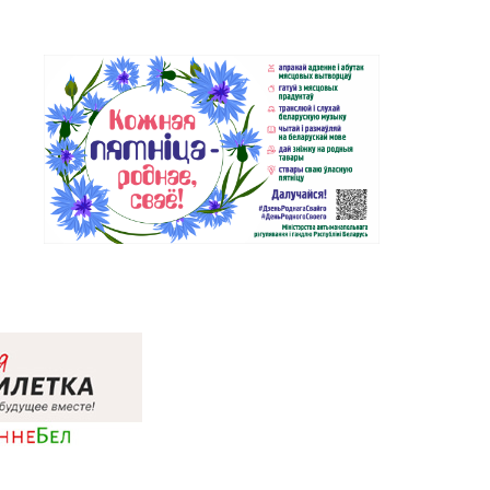
72
Магазин №48 «Рубин» г.
84-34
Новолукомль, ул. Набережная, д.
13
Магазин №7 «Малахитовая
3-06, 33-63-05, 33-63-07
шкатулка» г. Гомель, пр-т Победы,
д. 18
Магазин №29 «БЕЛЮВЕЛИРТОРГ»
06-31
г. Гомель, пр-т Ленина, д. 12-87
Магазин №36 «Кристалл» г.
27-22
Гомель, пр-т Победы, д. 3а
Магазин №38 «Кристалл» г.
1-70, 35-13-34
Гомель, ул. Советская, д. 6-2а,
пом.2а-108
Магазин №30 «Алмаз» г. Речица,
80-66
ул. Советская, д. 214Б-51