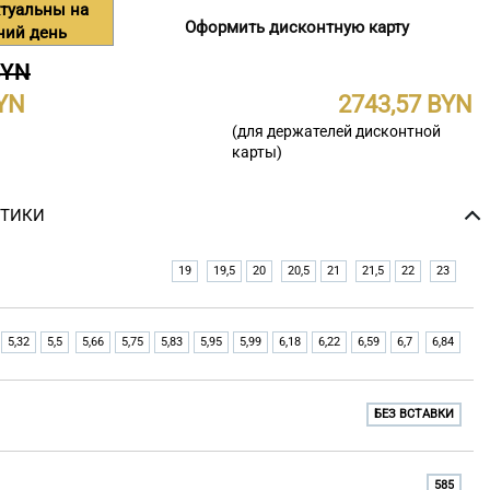
туальны на
Оформить дисконтную карту
ний день
BYN
2743,57
(для держателей дисконтной
карты)
СТИКИ
19
19,5
20
20,5
21
21,5
22
23
5,32
5,5
5,66
5,75
5,83
5,95
5,99
6,18
6,22
6,59
6,7
6,84
БЕЗ ВСТАВКИ
585