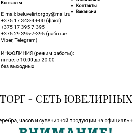
Контакты
Контакты
8 (0162) 32-2
Вакансии
E-mail: beluvelirtorgby@mail.ru
+375 17 343-49-00 (факс)
+375 17 395-7-395
8 (0163) 67-6
+375 29 395-7-395 (работает
Viber, Telegram)
8 (0165) 64-
ИНФОЛИНИЯ
(режим работы):
пн-вс: с 10:00 до 20:00
без выходных
8 (01632) 4-4
8 (0212) 63-6
ТОРГ - СЕТЬ ЮВЕЛИРНЫХ
8 (0212) 61-
еребра, часов и сувенирной продукции на официаль
8 (0214) 75-3