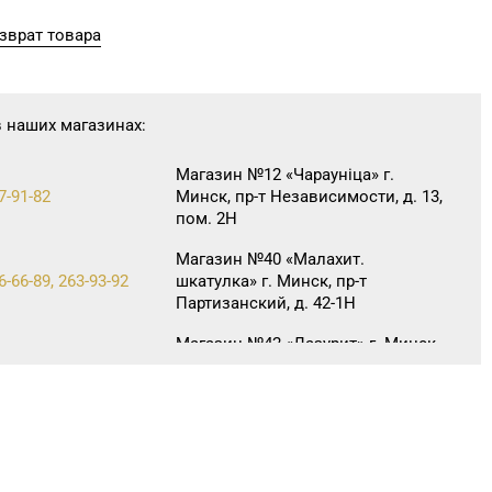
зврат товара
в наших магазинах:
Магазин №12 «Чараунiца» г.
7-91-82
Минск, пр-т Независимости, д. 13,
пом. 2Н
Магазин №40 «Малахит.
6-66-89, 263-93-92
шкатулка» г. Минск, пр-т
Партизанский, д. 42-1Н
Магазин №42 «Лазурит» г. Минск,
0-05-73, 395-48-04
пр-т Рокоссовского, д. 114, пом.
9Н
Магазин №45 «Кристалл» г.
3-43-89, 365-28-46
Минск, ул. Комсомольская, д. 8-
3Н