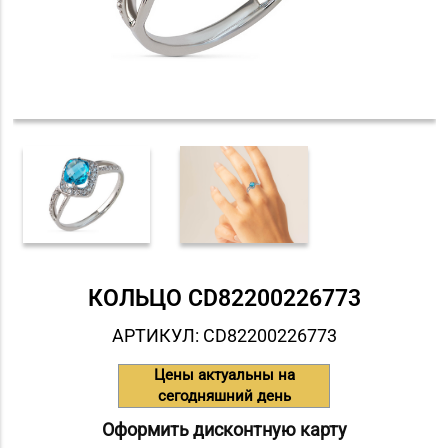
КОЛЬЦО СD82200226773
АРТИКУЛ: СD82200226773
Цены актуальны на
сегодняшний день
Оформить дисконтную карту