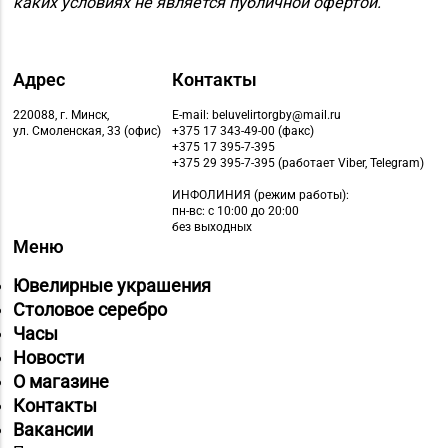
каких условиях не является публичной офертой.
(ТЦ «GreenCitу»)
Магазин
№81 «БЕЛЮВЕЛИРТОРГ»
Адрес
Контакты
8 (017) 260-10-48,
г. Минск, ул.
220088, г. Минск,
E-mail: beluvelirtorgby@mail.ru
Тимирязева, д. 74А (ТЦ
ул. Смоленская, 33 (офис)
+375 17 343-49-00 (факс)
+375 17 395-7-395
«PALAZZO»)
+375 29 395-7-395 (работает Viber, Telegram)
Магазин №86
ИНФОЛИНИЯ
(режим работы):
«БЕЛЮВЕЛИРТОРГ» г.
пн-вс: с 10:00 до 20:00
8 (01562) 5-42-41, 5-42-
без выходных
Слоним, ул.
Меню
43
Красноармейская, д.
Ювелирные украшения
73Г/1 (ТЦ «Берег»)
Столовое серебро
Магазин №90
Часы
«БЕЛЮВЕЛИРТОРГ» г.
Новости
8 (0225) 73-21-31
Бобруйск, ул.
О магазине
Социалистическая, д.
Контакты
52
Вакансии