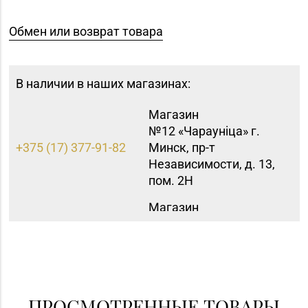
Обмен или возврат товара
В наличии в наших магазинах:
Магазин
№12 «Чараунiца» г.
+375 (17) 377-91-82
Минск, пр-т
Независимости, д. 13,
пом. 2Н
Магазин
№15 «Самоцветы» г.
+375 (17) 397-95-08,
Минск, пр-т
252-95-46
Независимости, д.
155-1
Магазин
ПРОСМОТРЕННЫЕ ТОВАРЫ