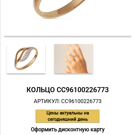
КОЛЬЦО СC96100226773
АРТИКУЛ: СC96100226773
Цены актуальны на
сегодняшний день
Оформить дисконтную карту