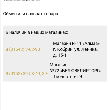
Обмен или возврат товара
В наличии в наших магазинах:
Магазин №11 «Алмаз»
8 (01642) 3-62-93
г. Кобрин, ул. Ленина,
д. 15-1
Магазин
№72 «БЕЛЮВЕЛИРТОРГ»
8 (0152) 39-58-49, 39-
г. Гродно, пр-т Я.
58-59
Купалы, д. 87 (ТРК
TRINITI)
Магазин
№56 «Кристалл» г.
8 (0222) 64-67-87
Могилев, пр-т Мира, д.