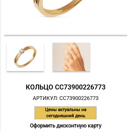
КОЛЬЦО СC73900226773
АРТИКУЛ: СC73900226773
Цены актуальны на
сегодняшний день
Оформить дисконтную карту