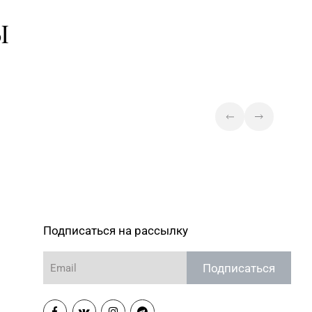
№А11 (ТЦ «Спутник»)
Ы
Магазин №35 «Жемчужина» г.
2-31, 96-49-17
Борисов, пр-т Революции, д. 19,
пом. 1
Магазин №62 «БЕЛЮВЕЛИРТОРГ»
80-02
г. Березино, ул. Октябрьская, д. 2Б
Магазин №9 «Рубин» г. Пинск, ул.
85-45
Брестская, д. 99-4
Магазин №11 «Алмаз» г. Кобрин,
62-93
ул. Ленина, д. 15-1
Магазин №19 «Бирюза» г.
6-49, 4-46-27
Пружаны, ул. Григория Ширмы, д.
13-51
Подписаться на рассылку
Магазин №58 DIAMOND г. Витебск,
Подписаться
85-16
ул. Ленина, д. 26А (ТЦ «Марко-
Сити»)
Магазин №48 «Рубин» г.