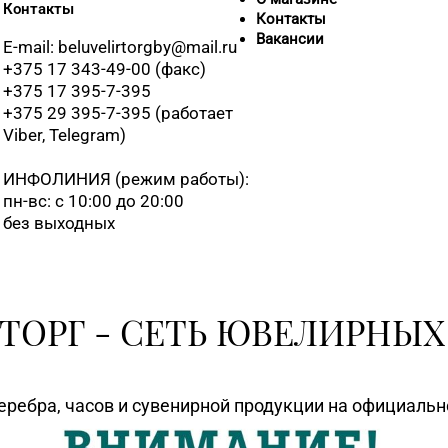
Контакты
8 (02133) 6-
Контакты
Вакансии
E-mail: beluvelirtorgby@mail.ru
+375 17 343-49-00 (факс)
8 (0232) 26-
+375 17 395-7-395
+375 29 395-7-395 (работает
Viber, Telegram)
8 (0232) 31-8
ИНФОЛИНИЯ
(режим работы):
пн-вс: с 10:00 до 20:00
8 (02340) 3-
без выходных
8 (0152) 62-2
ТОРГ - СЕТЬ ЮВЕЛИРНЫХ
8 (0152) 71-8
8 (0152) 39-5
еребра, часов и сувенирной продукции на официаль