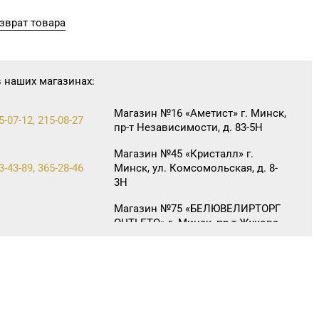
зврат товара
в наших магазинах:
Магазин №16 «Аметист» г. Минск,
5-07-12, 215-08-27
пр-т Независимости, д. 83-5Н
Магазин №45 «Кристалл» г.
3-43-89, 365-28-46
Минск, ул. Комсомольская, д. 8-
3Н
Магазин №75 «БЕЛЮВЕЛИРТОРГ
OUTLETO» г. Минск, пр-т Жукова,
0-44-82
д. 44-13, пом. №13-89
(ТЦ OUTLETO)
Магазин №61 «БЕЛЮВЕЛИРТОРГ»
г. Молодечно, ул. Великий
62-89
Гостинец, д. 67А-1, часть пом.