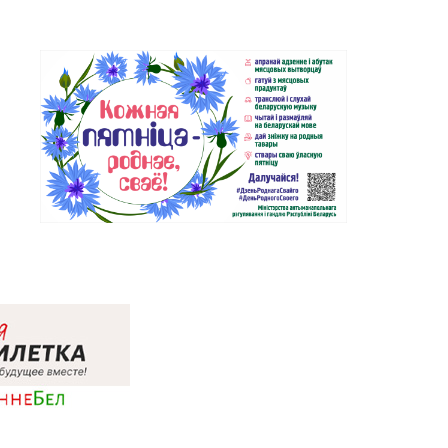
Магазин №10 «Жемчужина» г.
1-54, 5-51-99
Лида, ул. Советская, д. 28-39
Магазин №18 «Агат» г.
27-07
Волковыск, ул. Жолудева, д. 70
Магазин №65 «БЕЛЮВЕЛИРТОРГ»
7-11, 7-67-17
г. Щучин, ул. Октябрьская, д. 13
Магазин №67 «БЕЛЮВЕЛИРТОРГ»
0-66, 7-57-31
г. Островец, ул. Володарского, д.
59A (ТЦ ZAMI)
Магазин №6 «Изумруд» г.
9-37, 64-09-42
Могилев, ул. Первомайская, д. 67
Магазин №79 «БЕЛЮВЕЛИРТОРГ»
83-81
г. Минск, ул. Притыцкого, 156/1
(ТЦ «GreenCitу»)
Магазин №81 «БЕЛЮВЕЛИРТОРГ»
0-48,
г. Минск, ул. Тимирязева, д. 74А
(ТЦ «PALAZZO»)