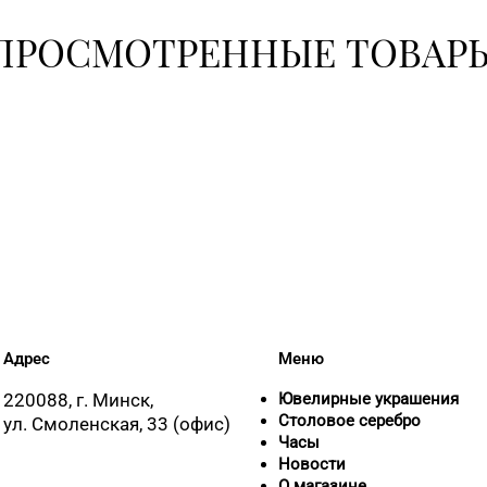
ПРОСМОТРЕННЫЕ ТОВАР
8 (0177) 96-5
8 (01715) 6-
8 (0165) 64-
8 (01642) 3-
8 (01632) 4-4
Адрес
Меню
220088, г. Минск,
Ювелирные украшения
8 (0212) 61-
Столовое серебро
ул. Смоленская, 33 (офис)
Часы
Новости
О магазине