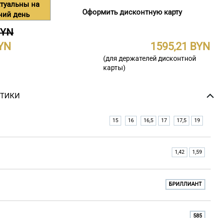
туальны на
Оформить дисконтную карту
ний день
BYN
1595,21
(для держателей дисконтной
карты)
СТИКИ
15
16
16,5
17
17,5
19
1,42
1,59
БРИЛЛИАНТ
585