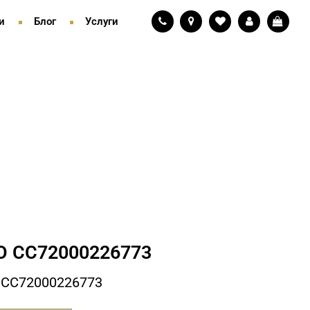
и
Блог
Услуги
 СC72000226773
 СC72000226773