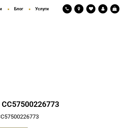
и
Блог
Услуги
СC57500226773
СC57500226773