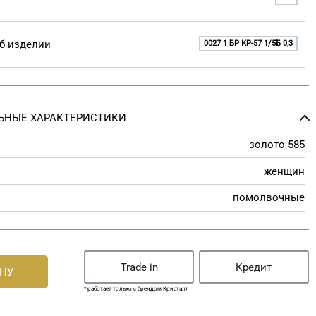
б изделии
0027 1 БР КР-57 1/5Б 0,3
ЬНЫЕ ХАРАКТЕРИСТИКИ
золото 585
женщин
помолвочные
Trade in
Кредит
ИНУ
* работает только с брендом Кристалл