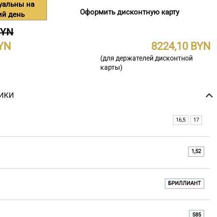
уальны на
Оформить дисконтную карту
ий день
BYN
8224,10
(для держателей дисконтной
карты)
ИКИ
16,5
17
1,52
БРИЛЛИАНТ
585