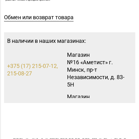
Обмен или возврат товара
В наличии в наших магазинах:
Магазин
№16 «Аметист» г.
+375 (17) 215-07-12,
Минск, пр-т
215-08-27
Независимости, д. 83-
5Н
Магазин
8 (0162) 32-25-26, 29-
№2 «Жемчужина» г.
18-00, 29-18-01
Брест, ул. Советская,
д. 32-1А
Магазин
8 (0232) 33-63-06, 33-
№7 «Малахитовая