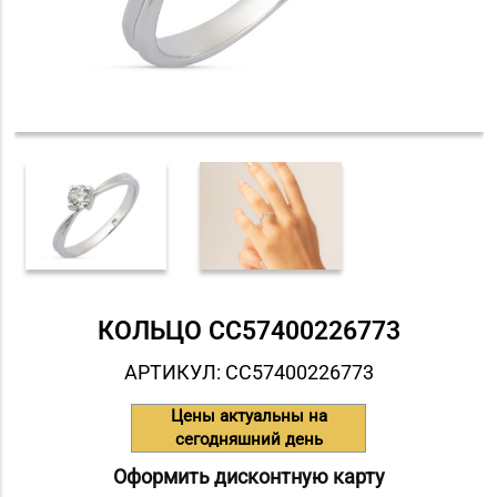
КОЛЬЦО СC57400226773
АРТИКУЛ: СC57400226773
Цены актуальны на
сегодняшний день
Оформить дисконтную карту