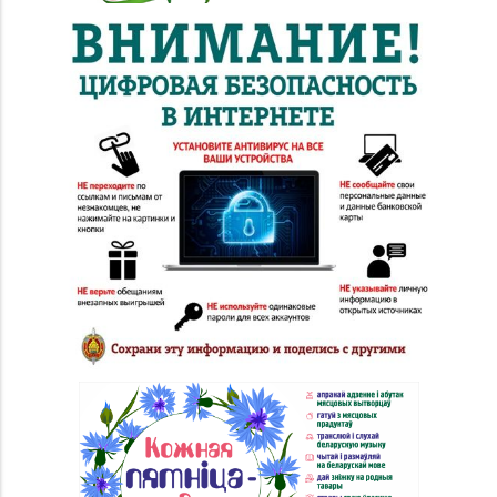
27
Пружаны, ул. Григория
Ширмы, д. 13-51
Магазин
8 (0212) 63-60-86, 62-
№32 «Лазурит» г.
60-85
Витебск, ул. Замковая,
д. 4-2
Магазин
№ 52 «Янтарь» г.
8 (0212) 64-48-44
Витебск, ул. Чкалова,
д. 1-2н
Магазин
8 (0212) 24-75-25, 24-
№26 «Кристалл» г.
75-27
Витебск, ул.
Советская, д. 8-43
Магазин
№58 DIAMOND г.
8 (0212) 61-85-16
Витебск, ул. Ленина, д.