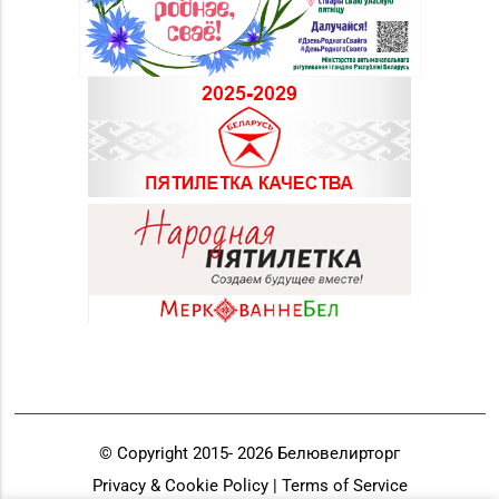
26А (ТЦ «Марко-
Сити»)
Магазин №17 «Топаз»
8 (0214) 43-86-46
г. Полоцк, пр-т Ф.
Скорины, д. 9, пом. 16
Магазин
№22 «Сапфир» г.
8 (0216) 51-20-11
Орша, ул.
Комсомольская, д. 9
Магазин №24 «Рубин»
8 (0214) 75-32-39, 75-
г. Новополоцк, ул.
30-39
Молодежная, д. 72
Магазин №48 «Рубин»
8 (02133) 6-84-34
г. Новолукомль, ул.
© Copyright 2015-
2026
Белювелирторг
Набережная, д. 13
Privacy & Cookie Policy | Terms of Service