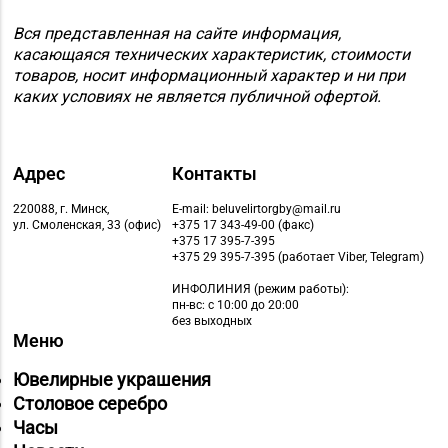
Магазин
№62 «БЕЛЮВЕЛИРТОРГ»
Вся представленная на сайте информация,
8 (01715) 6-80-02
г. Березино, ул.
касающаяся технических характеристик, стоимости
товаров, носит информационный характер и ни при
Октябрьская, д. 2Б
каких условиях не является публичной офертой.
Магазин
№64 «БЕЛЮВЕЛИРТОРГ»
8 (01713) 4-53-66
г. Марьина Горка, ул.
Адрес
Контакты
Ленинская, д. 39
220088, г. Минск,
E-mail: beluvelirtorgby@mail.ru
ул. Смоленская, 33 (офис)
+375 17 343-49-00 (факс)
Магазин
+375 17 395-7-395
8 (01775) 5-99-23, 5-
№74 «БЕЛЮВЕЛИРТОРГ»
+375 29 395-7-395 (работает Viber, Telegram)
99-24
г. Жодино, пр-т Ленина,
ИНФОЛИНИЯ
(режим работы):
д. 20
пн-вс: с 10:00 до 20:00
без выходных
Меню
Магазин
8 (0162) 32-25-26, 29-
№2 «Жемчужина» г.
Ювелирные украшения
18-00, 29-18-01
Брест, ул. Советская,
Столовое серебро
д. 32-1А
Часы