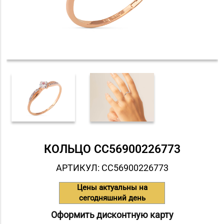
КОЛЬЦО СC56900226773
АРТИКУЛ: СC56900226773
Цены актуальны на
сегодняшний день
Оформить дисконтную карту