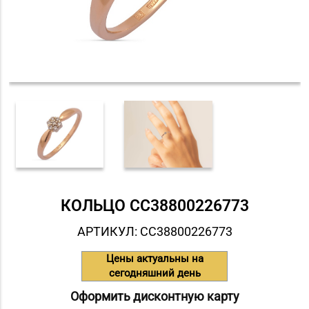
КОЛЬЦО СC38800226773
АРТИКУЛ: СC38800226773
Цены актуальны на
сегодняшний день
Оформить дисконтную карту