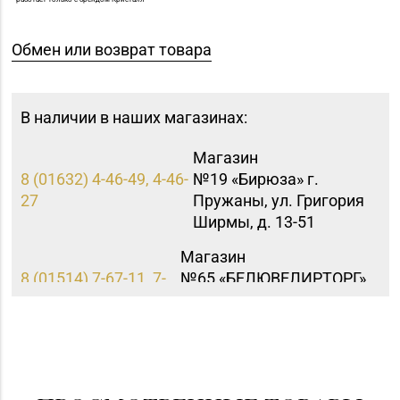
Обмен или возврат товара
В наличии в наших магазинах:
Магазин
8 (01632) 4-46-49, 4-46-
№19 «Бирюза» г.
27
Пружаны, ул. Григория
Ширмы, д. 13-51
Магазин
8 (01514) 7-67-11, 7-
№65 «БЕЛЮВЕЛИРТОРГ»
67-17
г. Щучин, ул.
Октябрьская, д. 13
Магазин
8 (0222) 64-09-37, 64-
№6 «Изумруд» г.
09-42
Могилев, ул.