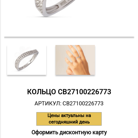
КОЛЬЦО СB27100226773
АРТИКУЛ: СB27100226773
Цены актуальны на
сегодняшний день
Оформить дисконтную карту