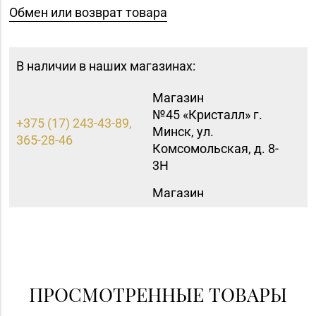
Обмен или возврат товара
В наличии в наших магазинах:
Магазин
№45 «Кристалл» г.
+375 (17) 243-43-89,
Минск, ул.
365-28-46
Комсомольская, д. 8-
3Н
Магазин
8 (0162) 32-25-26, 29-
№2 «Жемчужина» г.
18-00, 29-18-01
Брест, ул. Советская,
д. 32-1А
Магазин №8 «Сапфир»
8 (0163) 67-68-03, 67-
г. Барановичи, ул.
ПРОСМОТРЕННЫЕ ТОВАРЫ
68-02
Ленина, д. 15, пом. 49