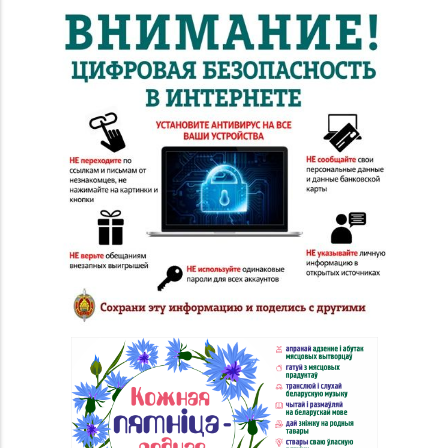
Магазин
8 (01632) 4-46-49, 4-46-
№19 «Бирюза» г.
27
Пружаны, ул. Григория
Ширмы, д. 13-51
Магазин
8 (0212) 63-60-86, 62-
№32 «Лазурит» г.
60-85
Витебск, ул. Замковая,
д. 4-2
Магазин
№ 52 «Янтарь» г.
8 (0212) 64-48-44
Витебск, ул. Чкалова,
д. 1-2н
Магазин
8 (0212) 24-75-25, 24-
№26 «Кристалл» г.
75-27
Витебск, ул.
Советская, д. 8-43