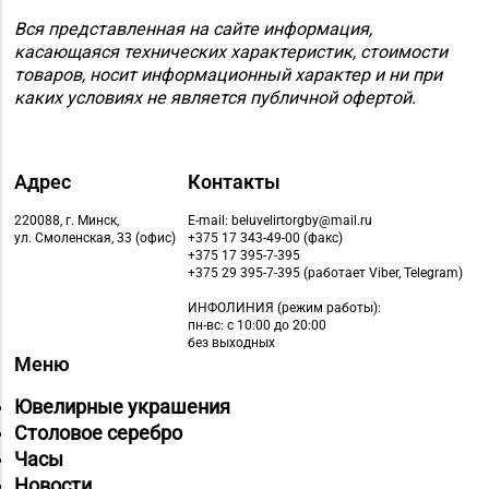
№62 «БЕЛЮВЕЛИРТОРГ»
8 (01715) 6-80-02
г. Березино, ул.
Вся представленная на сайте информация,
касающаяся технических характеристик, стоимости
Октябрьская, д. 2Б
товаров, носит информационный характер и ни при
каких условиях не является публичной офертой.
Магазин
№64 «БЕЛЮВЕЛИРТОРГ»
8 (01713) 4-53-66
г. Марьина Горка, ул.
Ленинская, д. 39
Адрес
Контакты
Магазин
220088, г. Минск,
E-mail: beluvelirtorgby@mail.ru
ул. Смоленская, 33 (офис)
+375 17 343-49-00 (факс)
8 (01775) 5-99-23, 5-
№74 «БЕЛЮВЕЛИРТОРГ»
+375 17 395-7-395
99-24
г. Жодино, пр-т Ленина,
+375 29 395-7-395 (работает Viber, Telegram)
д. 20
ИНФОЛИНИЯ
(режим работы):
пн-вс: с 10:00 до 20:00
Магазин
без выходных
Меню
8 (0162) 32-25-26, 29-
№2 «Жемчужина» г.
18-00, 29-18-01
Брест, ул. Советская,
Ювелирные украшения
д. 32-1А
Столовое серебро
Часы
Магазин
Новости