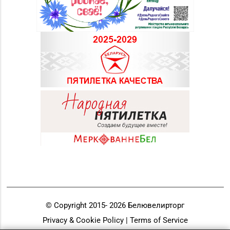
Магазин
№58 DIAMOND г.
8 (0212) 61-85-16
Витебск, ул. Ленина, д.
26А (ТЦ «Марко-
Сити»)
Магазин №17 «Топаз»
8 (0214) 43-86-46
г. Полоцк, пр-т Ф.
Скорины, д. 9, пом. 16
Магазин
№22 «Сапфир» г.
8 (0216) 51-20-11
Орша, ул.
Комсомольская, д. 9
Магазин №24 «Рубин»
8 (0214) 75-32-39, 75-
г. Новополоцк, ул.
30-39
Молодежная, д. 72
© Copyright 2015-
2026
Белювелирторг
Магазин №48 «Рубин»
Privacy & Cookie Policy | Terms of Service