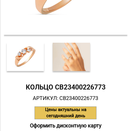
КОЛЬЦО СB23400226773
АРТИКУЛ: СB23400226773
Цены актуальны на
сегодняшний день
Оформить дисконтную карту