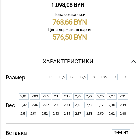
1.098,08 BYN
Цена со скидкой
768,66
Цена держателя карты
576,50
ХАРАКТЕРИСТИКИ
Размер
16
16,5
17
17,5
18
18,5
19
19,5
2,01
2,03
2,05
2,1
2,15
2,22
2,24
2,25
2,27
2,31
Вес
2,32
2,35
2,37
2,4
2,44
2,45
2,46
2,47
2,48
2,49
2,5
2,51
2,52
2,53
2,55
2,57
2,58
2,59
2,62
2,68
Вставка
ФИАНИТ