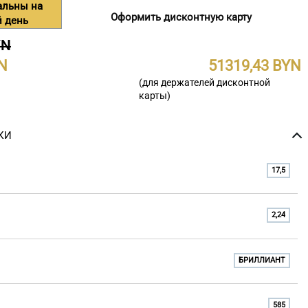
альны на
Оформить дисконтную карту
 день
YN
51319,43
(для держателей дисконтной
карты)
КИ
17,5
2,24
БРИЛЛИАНТ
585