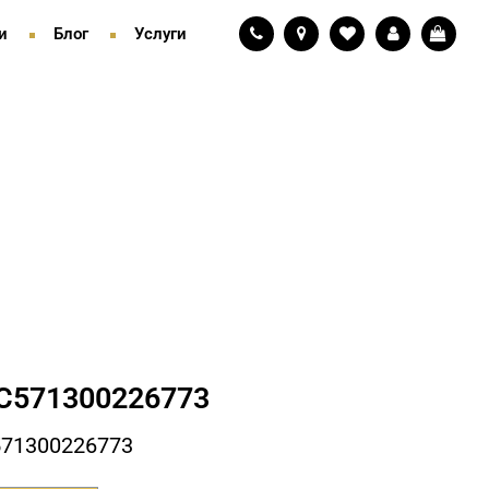
и
Блог
Услуги
С571300226773
71300226773