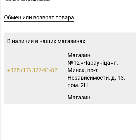
Обмен или возврат товара
В наличии в наших магазинах:
Магазин
№12 «Чараунiца» г.
+375 (17) 377-91-82
Минск, пр-т
Независимости, д. 13,
пом. 2Н
Магазин
№15 «Самоцветы» г.
+375 (17) 397-95-08,
Минск, пр-т
252-95-46
Независимости, д.
155-1
Магазин