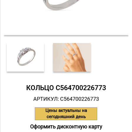
КОЛЬЦО С564700226773
АРТИКУЛ: С564700226773
Цены актуальны на
сегодняшний день
Оформить дисконтную карту