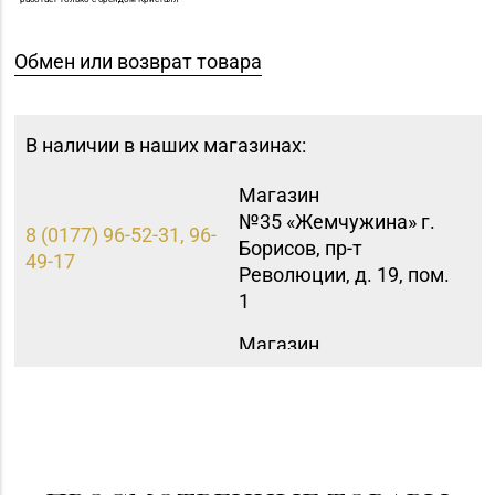
Обмен или возврат товара
В наличии в наших магазинах:
Магазин
№35 «Жемчужина» г.
8 (0177) 96-52-31, 96-
Борисов, пр-т
49-17
Революции, д. 19, пом.
1
Магазин
№27 «Изумруд» г.
8 (0162) 51-77-03
Брест, пр-т Машерова,
д. 42-38
Магазин
8 (0232) 31-81-70, 35-
№38 «Кристалл» г.