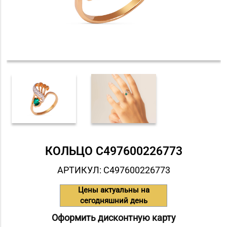
КОЛЬЦО С497600226773
АРТИКУЛ: С497600226773
Цены актуальны на
сегодняшний день
Оформить дисконтную карту