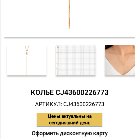
КОЛЬЕ СJ43600226773
АРТИКУЛ: СJ43600226773
Цены актуальны на
сегодняшний день
Оформить дисконтную карту